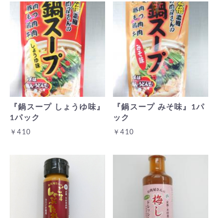
『鍋スープ しょうゆ味』
『鍋スープ みそ味』1パ
1パック
ック
￥410
￥410