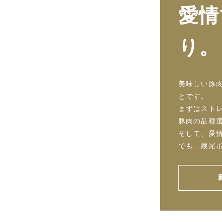
愛情
り。
美味しい豚
とです。
まずはスト
豚肉の品種
そして、愛
でも、蔵尾