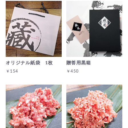
オリジナル紙袋 1枚
贈答用黒箱
￥154
￥450