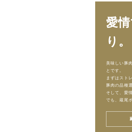
愛情
り。
美味しい豚
とです。
まずはスト
豚肉の品種
そして、愛
でも、蔵尾