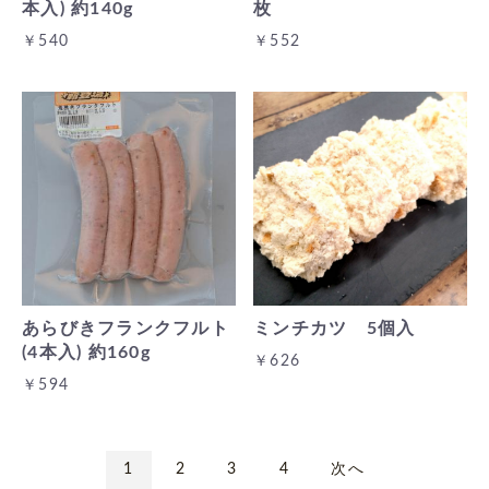
本入) 約140g
枚
￥540
￥552
あらびきフランクフルト
ミンチカツ 5個入
(4本入) 約160g
￥626
￥594
1
2
3
4
次へ