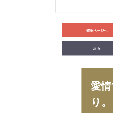
確認ページへ
戻る
愛情
り。