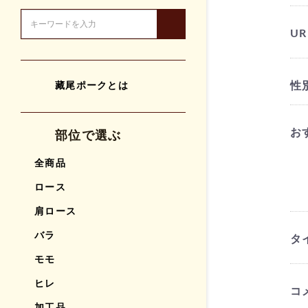
UR
性
藏尾ポークとは
お
部位で選ぶ
全商品
ロース
肩ロース
バラ
タ
モモ
ヒレ
コ